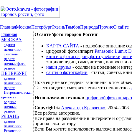
Главная
Москва
Петербург
Рязань
Тамбов
Природа
Прочие
О сайте
Главная
О сайте 'фото городов России'
МОСКВА
здания
КАРТА САЙТА
- подробное описание сод
памятники
цифровой фотоаппарат
Panasonic Lumix
фонтаны
книги о фотографии, фото учебники, лите
церкви
энциклопедии, самоучители, вопросы и
ночные фото
наши друзья
- ссылки на полезные и инте
разное
сайты о фотографии
- статьи, советы, кни
ПЕТЕРБУРГ
здания
Пока еще не все разделы заполнены в том объем
памятники
Так что ходите, смотрите, если что непонятно -
церкви
Петропавловская
крепость
Используемая техника:
цифровой фотоаппарат 
водные
ночные
Copyright
©
Александр Кравченко
, 2004–2008
разное
Все работы авторские.
РЯЗАНЬ
Все права на размещение в интернете и оффлай
здания
принадлежат автору.
памятники
Если Вы хотите использовать выложенные здес
Рязанский