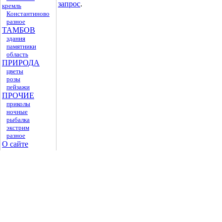
запрос
.
кремль
Константиново
разное
ТАМБОВ
здания
памятники
область
ПРИРОДА
цветы
розы
пейзажи
ПРОЧИЕ
приколы
ночные
рыбалка
экстрим
разное
О сайте